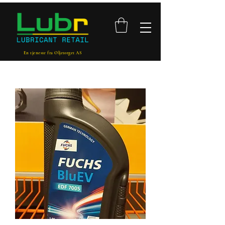
En tjeneste fra Oljetorget AS