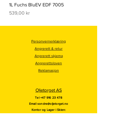
1L Fuchs BluEV EDF 7005
Pris
539,00 kr
Personvernerklæring
Angrerett & retur
Angrerett skjema
Angrerettsloven
Reklamasjon
Oljetorget AS
Tel
+47 916 23 478
Email
sondre@oljetorget.no
Kontor og
Lager i Skien:
Bedriftsvegen 64
3735 Skien
Vi benytter 9 supplerende lager i Norge.