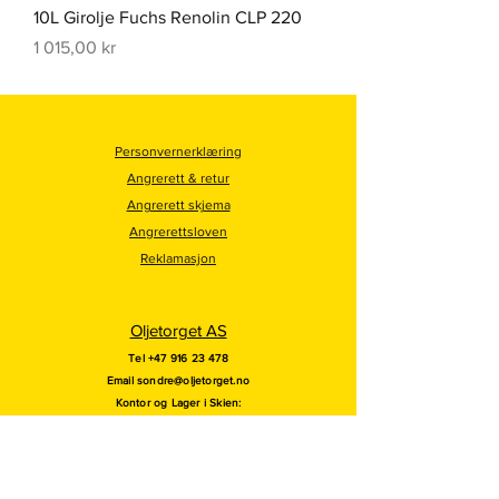
10L Girolje Fuchs Renolin CLP 220
Pris
1 015,00 kr
Personvernerklæring
Angrerett & retur
Angrerett skjema
Angrerettsloven
Reklamasjon
Oljetorget AS
Tel
+47 916 23 478
Email
sondre@oljetorget.no
Kontor og
Lager i Skien:
Bedriftsvegen 64
3735 Skien
Vi benytter 9 supplerende lager i Norge.