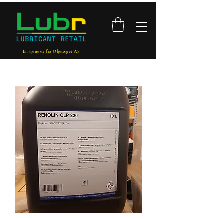
En tjeneste fra Oljetorget AS