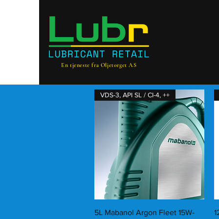
En tjeneste fra Oljetorget AS
VDS-3, API SL / CI-4, ++
Hurtigvisning
5L Mabanol Argon Fleet 15W-
1