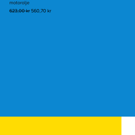
motorolje
Vanlig pris
Salgspris
623,00 kr
560,70 kr