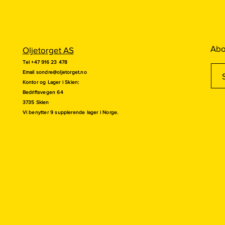
Abo
Oljetorget AS
Tel +47 916 23 478
Email
sondre@oljetorget.no
Kontor og
Lager i Skien:
Bedriftsvegen 64
3735 Skien
Vi benytter 9 supplerende lager i Norge.