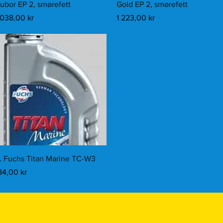
ubor EP 2, smørefett
Gold EP 2, smørefett
ris
Pris
 038,00 kr
1 223,00 kr
Hurtigvisning
L Fuchs Titan Marine TC-W3
ris
84,00 kr