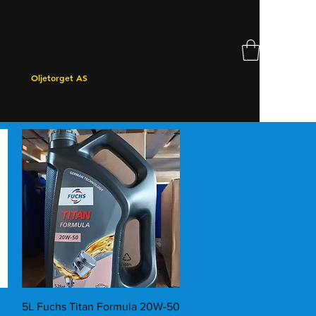
Oljetorget AS
Hurtigvisning
5L Fuchs Titan Formula 20W-50