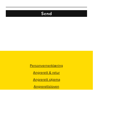
Send
Personvernerklæring
Angrerett & retur
Angrerett skjema
Angrerettsloven
Reklamasjon
Oljetorget AS
Tel
+47 916 23 478
Email
sondre@oljetorget.no