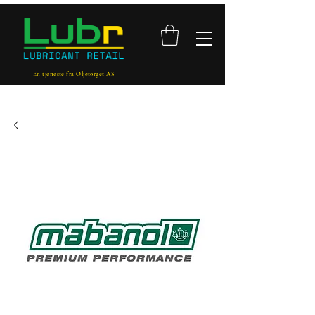
En tjeneste fra Oljetorget AS