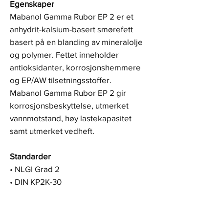
Egenskaper
Mabanol Gamma Rubor EP 2 er et
anhydrit-kalsium-basert smørefett
basert på en blanding av mineralolje
og polymer. Fettet inneholder
antioksidanter, korrosjonshemmere
og EP/AW tilsetningsstoffer.
Mabanol Gamma Rubor EP 2 gir
korrosjonsbeskyttelse, utmerket
vannmotstand, høy lastekapasitet
samt utmerket vedheft.
Standarder
• NLGI Grad 2
• DIN KP2K-30
• ISO: ISO-L-XC(F)CIB2