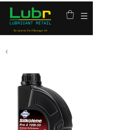
En tjeneste fra Oljetorget AS