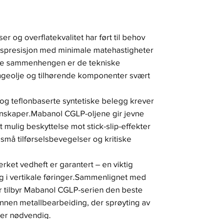
r og overflatekvalitet har ført til behov
ngspresisjon med minimale matehastigheter
nne sammenhengen er de tekniske
ngeolje og tilhørende komponenter svært
og teflonbaserte syntetiske belegg krever
nskaper.Mabanol CGLP-oljene gir jevne
 mulig beskyttelse mot stick-slip-effekter
d små tilførselsbevegelser og kritiske
rket vedheft er garantert – en viktig
ng i vertikale føringer.Sammenlignet med
 tilbyr Mabanol CGLP-serien den beste
r innen metallbearbeiding, der sprøyting av
er nødvendig.