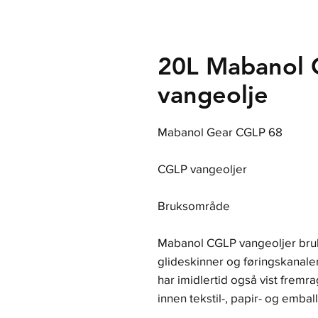
20L Mabanol 
vangeolje
Mabanol Gear CGLP 68
CGLP vangeoljer
Bruksområde
Mabanol CGLP vangeoljer bruk
glideskinner og føringskanal
har imidlertid også vist frem
innen tekstil-, papir- og embal