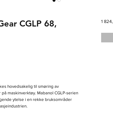
Gear CGLP 68,
1 824
es hovedsakelig til smøring av
er på maskinverktøy. Mabanol CGLP-serien
ragende ytelse i en rekke bruksområder
lasjeindustrien.