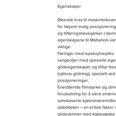
Egenskaper
Økende krav til maskintoleranse
for høyest mulig posisjoneri
og tilføringsbevegelser.I de
egenskapene til Mabanols va
viktige.
Føringer med epoksyharpiks- 
vangeoljer med spesielle ege
glideegenskaper og tilbyr best
(rykkvis glidning), spesielt ve
posisjoneringer.
Enestående filmstyrke og utme
forutsetning for å sikre smøri
vannbaserte kjølesmøremidler
stabiliteten – en kritisk fakto
glideskinner med kjølevæske 