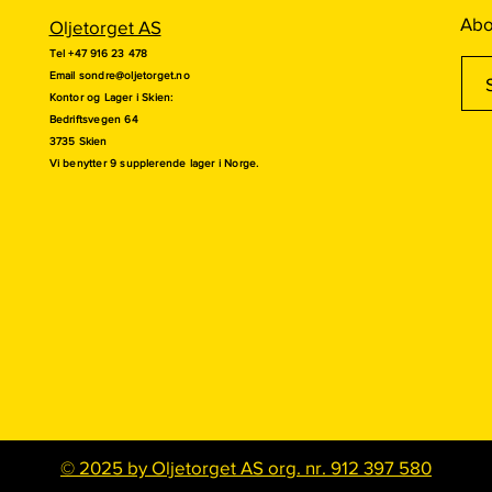
Abo
Oljetorget AS
Tel +47 916 23 478
Email
sondre@oljetorget.no
Kontor og
Lager i Skien:
Bedriftsvegen 64
3735 Skien
Vi benytter 9 supplerende lager i Norge.
© 2025 by Oljetorget AS org. nr. 912 397 580