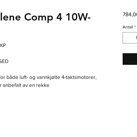
kolene Comp 4 10W-
784,0
Antall
*
 XP
SED
 både luft- og vannkjølte 4-taktsmotorer,
 anbefalt av en rekke