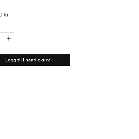
Pris
0 kr
Legg til i handlekurv