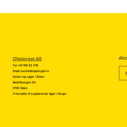
Abo
Oljetorget AS
Tel +47 916 23 478
Email
sondre@oljetorget.no
Kontor og
Lager i Skien:
Bedriftsvegen 64
3735 Skien
Vi benytter 9 supplerende lager i Norge.