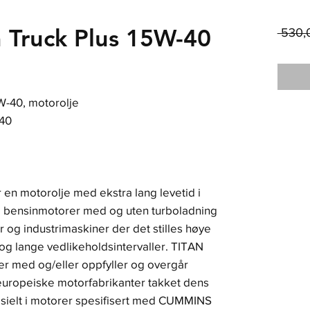
n Truck Plus 15W-40
 530,
W-40, motorolje
40
n motorolje med ekstra lang levetid i
og bensinmotorer med og uten turboladning
er og industrimaskiner der det stilles høye
og lange vedlikeholdsintervaller. TITAN
 med og/eller oppfyller og overgår
europeiske motorfabrikanter takket dens
sielt i motorer spesifisert med CUMMINS