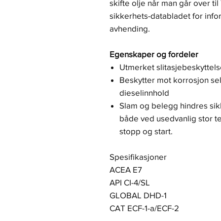
skifte olje når man går over 
sikkerhets-databladet for inf
avhending.
Egenskaper og fordeler
Utmerket slitasjebeskyttels
Beskytter mot korrosjon se
dieselinnhold
Slam og belegg hindres s
både ved usedvanlig stor 
stopp og start.
Spesifikasjoner
ACEA E7
API CI-4/SL
GLOBAL DHD-1
CAT ECF-1-a/ECF-2