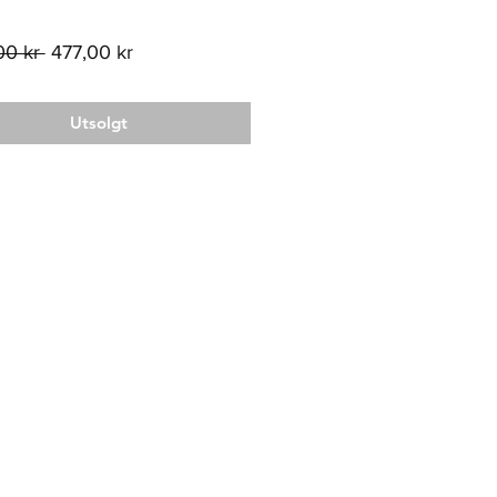
Vanlig
Salgspris
00 kr 
477,00 kr
pris
Utsolgt