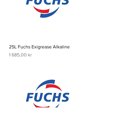
25L Fuchs Exigrease Alkaline
Pris
1 685,00 kr