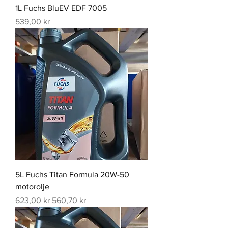
1L Fuchs BluEV EDF 7005
Pris
539,00 kr
5L Fuchs Titan Formula 20W-50
motorolje
Vanlig pris
Salgspris
623,00 kr
560,70 kr