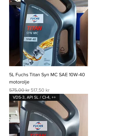
5L Fuchs Titan Syn MC SAE 10W-40
motorolje
Vanlig pris
Salgspris
575,00 kr
517,50 kr
VDS-3, API SL / CI-4, ++