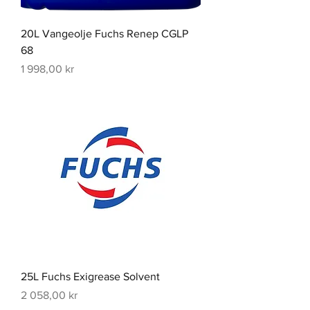
20L Vangeolje Fuchs Renep CGLP
68
Pris
1 998,00 kr
25L Fuchs Exigrease Solvent
Pris
2 058,00 kr