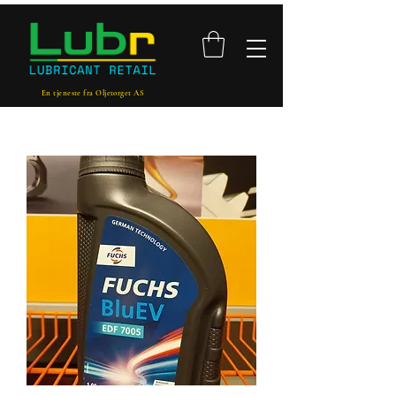
En tjeneste fra Oljetorget AS